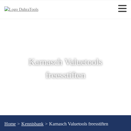
Karnasch Valuetools
freesstiften
Home
>
Kennisbank
>
Karnasch Valuetools freesstiften